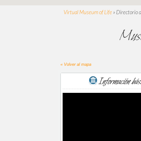
Virtual Museum of Life
»
Directorio 
Muse
« Volver al mapa
Información bás