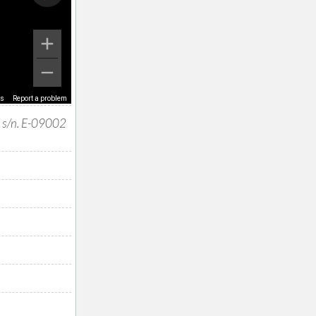
ms
Report a problem
, s/n. E-09002