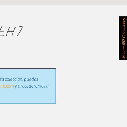
652 Colecciones
[MEH]
Mostrar
sta colección, puedes
ife.com
y procederemos a