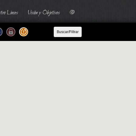
tro Linces
Visión y Objetivos
@