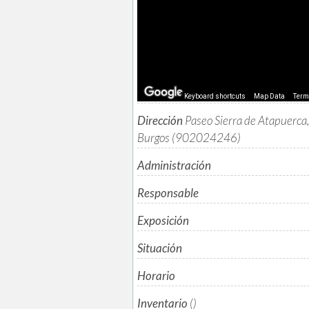
Keyboard shortcuts
Map Data
Ter
Dirección
Paseo Sierra de Atapuerca
Burgos (902024246)
Administración
Responsable
Exposición
Situación
Horario
Inventario
()