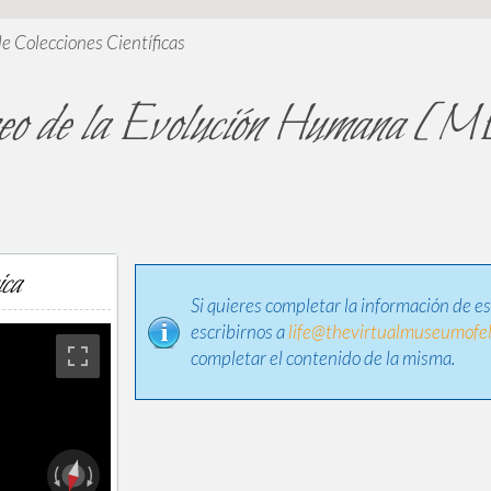
de Colecciones Científicas
o de la Evolución Humana 
ica
Si quieres completar la información de e
escribirnos a
life@thevirtualmuseumofel
completar el contenido de la misma.