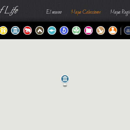
 Life
El museo
Mapa Colecciones
Mapa Regis