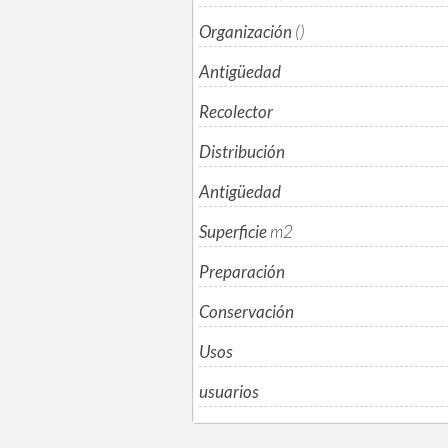
Organización
()
Antigüedad
Recolector
Distribución
Antigüedad
Superficie
m
2
Preparación
Conservación
Usos
usuarios