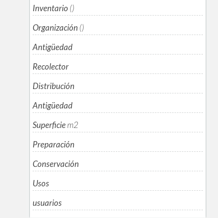
Inventario
()
Organización
()
Antigüedad
Recolector
Distribución
Antigüedad
Superficie
m
2
Preparación
Conservación
Usos
usuarios