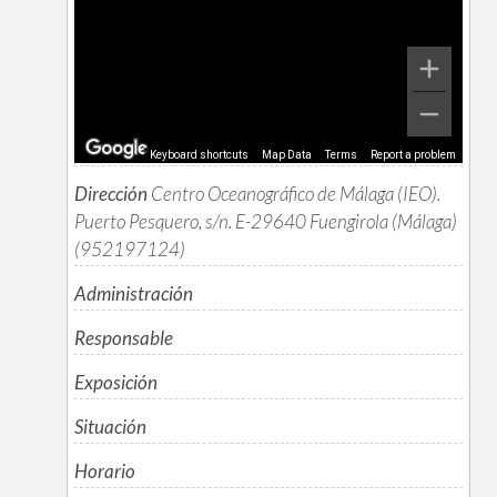
Keyboard shortcuts
Map Data
Terms
Report a problem
Dirección
Centro Oceanográfico de Málaga (IEO).
Puerto Pesquero, s/n. E-29640 Fuengirola (Málaga)
(952197124)
Administración
Responsable
Exposición
Situación
Horario