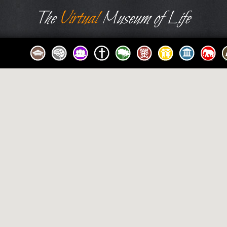
The
Virtual
Museum of Life