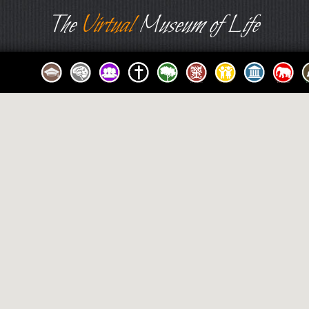
The
Virtual
Museum of Life