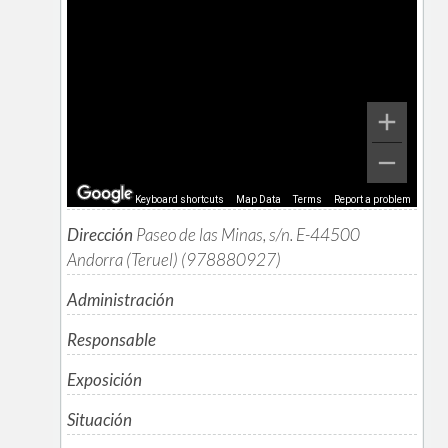
Keyboard shortcuts
Map Data
Terms
Report a problem
Dirección
Paseo de las Minas, s/n. E-44500
Andorra (Teruel) (978880927)
Administración
Responsable
Exposición
Situación