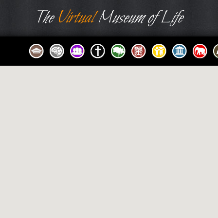
The
Virtual
Museum of Life