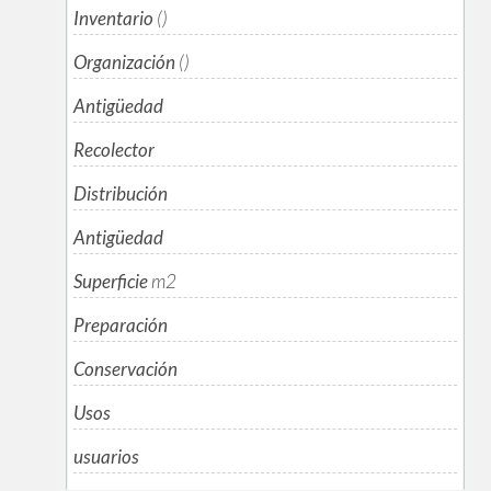
Inventario
()
Organización
()
Antigüedad
Recolector
Distribución
Antigüedad
Superficie
m
2
Preparación
Conservación
Usos
usuarios