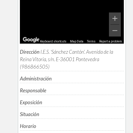
Keyboard shortcuts
Map Data
Terms
Report a problem
Dirección
I.E.S. 'Sánchez Cantón'. Avenida de la
Reina Vitoria, s/n. E-36001 Pontevedra
(986866505)
Administración
Responsable
Exposición
Situación
Horario