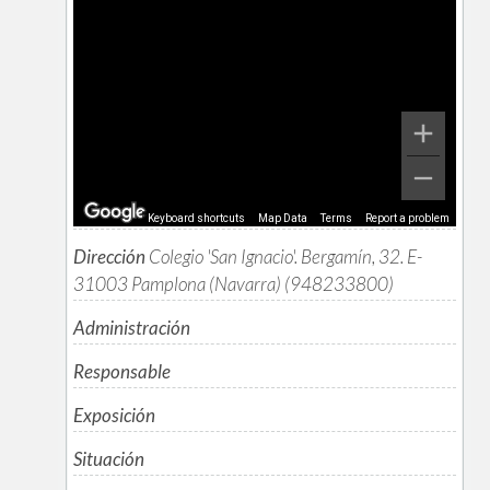
Keyboard shortcuts
Map Data
Terms
Report a problem
Dirección
Colegio 'San Ignacio'. Bergamín, 32. E-
31003 Pamplona (Navarra) (948233800)
Administración
Responsable
Exposición
Situación