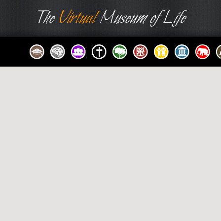
The
Virtual
Museum of Life