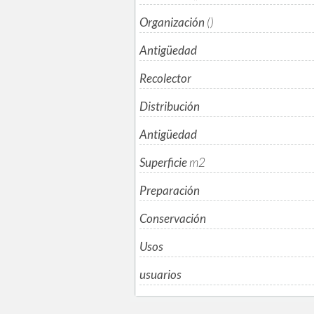
Organización
()
Antigüedad
Recolector
Distribución
Antigüedad
Superficie
m
2
Preparación
Conservación
Usos
usuarios