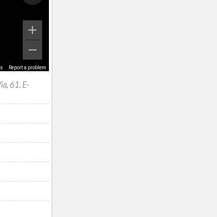
ms
Report a problem
ía, 61. E-