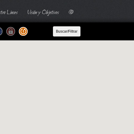
tro Linces
Visión y Objetivos
@