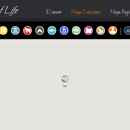
 Life
El museo
Mapa Colecciones
Mapa Regis