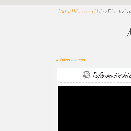
Virtual Museum of Life
»
Directorio 
M
« Volver al mapa
Información bás