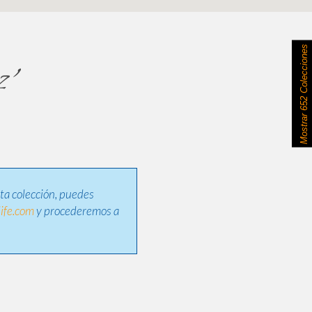
652 Colecciones
z'
Mostrar
sta colección, puedes
ife.com
y procederemos a