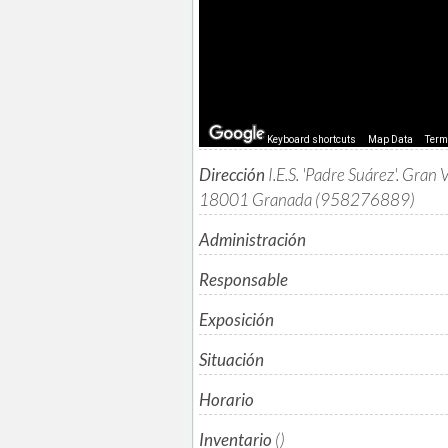
Keyboard shortcuts
Map Data
Ter
Dirección
I.E.S. 'Padre Suárez'. Gran V
18001 Granada (958276889)
Administración
Responsable
Exposición
Situación
Horario
Inventario
()