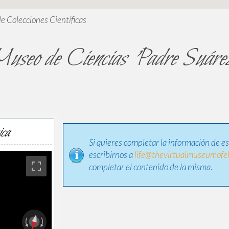
de Colecciones Científicas
useo de Ciencias 'Padre Suáre
ica
Si quieres completar la información de e
escribirnos a
life@thevirtualmuseumofel
completar el contenido de la misma.