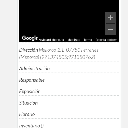
Keyboard shortcuts
Map Data
Terms
Report a problem
Dirección
Mallorca, 2. E-07750 Ferreries
(Menorca) (971374505;971350762)
Administración
Responsable
Exposición
Situación
Horario
Inventario
()