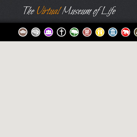
The
Virtual
Museum of Life