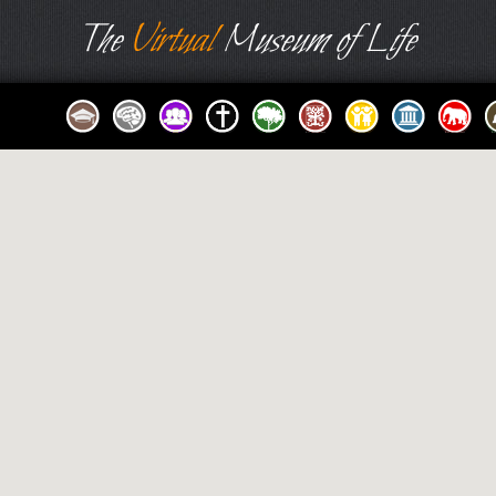
The
Virtual
Museum of Life