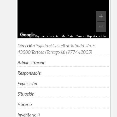
Keyboard shortcuts
Map Data
Terms
Report a problem
Dirección
Pujada al Castell de la Suda, s/n. E-
43500 Tortosa (Tarragona) (977442005)
Administración
Responsable
Exposición
Situación
Horario
Inventario
()